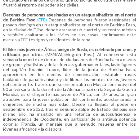
frustró el retorno del poder a los civiles.
Decenas de personas asesinadas en un ataque yihadista en el norte
de Burkina Faso
(EFE)
Decenas de personas fueron asesinadas el
pasado domingo en un ataque yihadista en el norte de Burkina Faso,
en la ciudad de Djibo, donde atacaron un cuartel y un centro médico
y también asaltaron a los civiles en sus casas, confirmaron este
martes a EFE testigos y residentes de la zona.
El líder más joven de África, amigo de Rusia, es celebrado por unos y
criticado por otros
(MSN/Washington Post) Al conocerse esta
semana la muerte de cientos de ciudadanos de Burkina Faso a manos
de grupos yihadistas y de las fuerzas gubernamentales, las imágenes
del capitán Ibrahim Traore, líder de la junta de Burkina Faso,
aparecieron en los medios de comunicación estatales rusos
hablando de panafricanismo y de liberar las mentes de los jóvenes
del continente. Traoré, que se encontraba en Moscú con motivo del
80 aniversario de la derrota de la Alemania nazi en la Segunda Guerra
Mundial, es el dirigente más joven de África, con 37 años, un gran
atractivo para la joven población del continente, acostumbrada a
dirigentes de mucha más edad. Desde su llegada al poder en
septiembre de 2022, tras el segundo golpe de Estado del país ese
mismo año, ha insistido en una retórica de autosuficiencia e
independencia de Occidente, en particular de la antigua potencia
colonial, Francia, un mensaje que a menudo resuena entre los
jóvenes africanos y la diáspora.