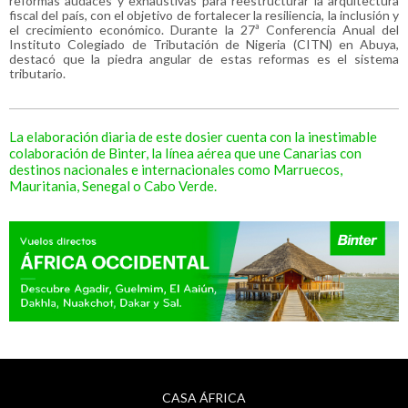
reformas audaces y exhaustivas para reestructurar la arquitectura
fiscal del país, con el objetivo de fortalecer la resiliencia, la inclusión y
el crecimiento económico. Durante la 27ª Conferencia Anual del
Instituto Colegiado de Tributación de Nigeria (CITN) en Abuya,
destacó que la piedra angular de estas reformas es el sistema
tributario.
La elaboración diaria de este dosier cuenta con la inestimable
colaboración de Binter, la línea aérea que une Canarias con
destinos nacionales e internacionales como Marruecos,
Mauritania, Senegal o Cabo Verde.
CASA ÁFRICA