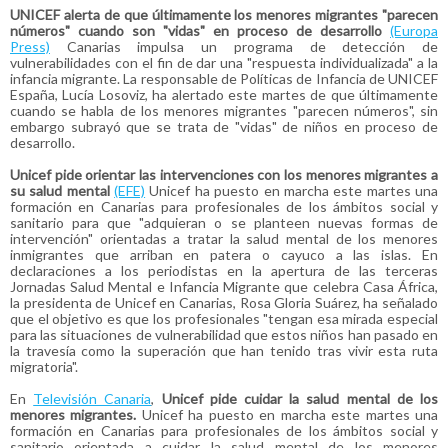
UNICEF alerta de que últimamente los menores migrantes "parecen
números" cuando son "vidas" en proceso de desarrollo
(Europa
Press)
Canarias impulsa un programa de detección de
vulnerabilidades con el fin de dar una "respuesta individualizada" a la
infancia migrante. La responsable de Políticas de Infancia de UNICEF
España, Lucía Losoviz, ha alertado este martes de que últimamente
cuando se habla de los menores migrantes "parecen números", sin
embargo subrayó que se trata de "vidas" de niños en proceso de
desarrollo.
Unicef pide orientar las intervenciones con los menores migrantes a
su salud mental
(EFE)
Unicef ha puesto en marcha este martes una
formación en Canarias para profesionales de los ámbitos social y
sanitario para que "adquieran o se planteen nuevas formas de
intervención" orientadas a tratar la salud mental de los menores
inmigrantes que arriban en patera o cayuco a las islas. En
declaraciones a los periodistas en la apertura de las terceras
Jornadas Salud Mental e Infancia Migrante que celebra Casa África,
la presidenta de Unicef en Canarias, Rosa Gloria Suárez, ha señalado
que el objetivo es que los profesionales "tengan esa mirada especial
para las situaciones de vulnerabilidad que estos niños han pasado en
la travesía como la superación que han tenido tras vivir esta ruta
migratoria".
En
Televisión Canaria
,
Unicef pide cuidar la salud mental de los
menores migrantes.
Unicef ha puesto en marcha este martes una
formación en Canarias para profesionales de los ámbitos social y
sanitario orientada a cuidar la salud mental de los menores