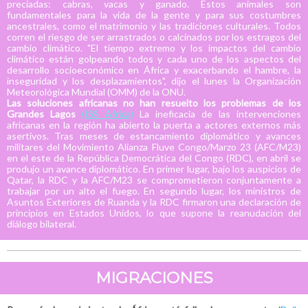
preciadas: cabras, vacas y ganado. Estos animales son
fundamentales para la vida de la gente y para sus costumbres
ancestrales, como el matrimonio y las tradiciones culturales. Todos
corren el riesgo de ser arrastrados o calcinados por los estragos del
cambio climático. "El tiempo extremo y los impactos del cambio
climático están golpeando todos y cada uno de los aspectos del
desarrollo socioeconómico en África y exacerbando el hambre, la
inseguridad y los desplazamientos", dijo el lunes la Organización
Meteorológica Mundial (OMM) de la ONU.
Las soluciones africanas no han resuelto los problemas de los
Grandes Lagos
(ISS Africa)
La ineficacia de las intervenciones
africanas en la región ha abierto la puerta a actores externos más
asertivos. Tras meses de estancamiento diplomático y avances
militares del Movimiento Alianza Fluve Congo/Marzo 23 (AFC/M23)
en el este de la República Democrática del Congo (RDC), en abril se
produjo un avance diplomático. En primer lugar, bajo los auspicios de
Qatar, la RDC y la AFC/M23 se comprometieron conjuntamente a
trabajar por un alto el fuego. En segundo lugar, los ministros de
Asuntos Exteriores de Ruanda y la RDC firmaron una declaración de
principios en Estados Unidos, lo que supone la reanudación del
diálogo bilateral.
MIGRACIONES