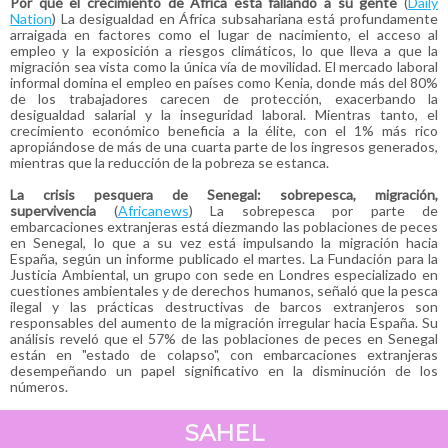
Por qué el crecimiento de África está fallando a su gente
(
Daily
Nation
) La desigualdad en África subsahariana está profundamente
arraigada en factores como el lugar de nacimiento, el acceso al
empleo y la exposición a riesgos climáticos, lo que lleva a que la
migración sea vista como la única vía de movilidad. El mercado laboral
informal domina el empleo en países como Kenia, donde más del 80%
de los trabajadores carecen de protección, exacerbando la
desigualdad salarial y la inseguridad laboral. Mientras tanto, el
crecimiento económico beneficia a la élite, con el 1% más rico
apropiándose de más de una cuarta parte de los ingresos generados,
mientras que la reducción de la pobreza se estanca.
La crisis pesquera de Senegal: sobrepesca, migración,
supervivencia
(
Africanews
) La sobrepesca por parte de
embarcaciones extranjeras está diezmando las poblaciones de peces
en Senegal, lo que a su vez está impulsando la migración hacia
España, según un informe publicado el martes. La Fundación para la
Justicia Ambiental, un grupo con sede en Londres especializado en
cuestiones ambientales y de derechos humanos, señaló que la pesca
ilegal y las prácticas destructivas de barcos extranjeros son
responsables del aumento de la migración irregular hacia España. Su
análisis reveló que el 57% de las poblaciones de peces en Senegal
están en "estado de colapso", con embarcaciones extranjeras
desempeñando un papel significativo en la disminución de los
números.
SAHEL