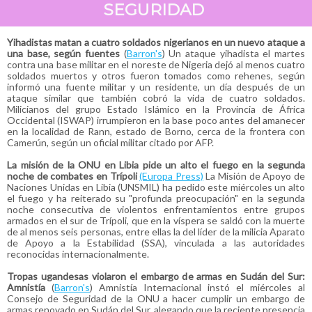
SEGURIDAD
Yihadistas matan a cuatro soldados nigerianos en un nuevo ataque a
una base, según fuentes
(
Barron's
) Un ataque yihadista el martes
contra una base militar en el noreste de Nigeria dejó al menos cuatro
soldados muertos y otros fueron tomados como rehenes, según
informó una fuente militar y un residente, un día después de un
ataque similar que también cobró la vida de cuatro soldados.
Milicianos del grupo Estado Islámico en la Provincia de África
Occidental (ISWAP) irrumpieron en la base poco antes del amanecer
en la localidad de Rann, estado de Borno, cerca de la frontera con
Camerún, según un oficial militar citado por AFP.
La misión de la ONU en Libia pide un alto el fuego en la segunda
noche de combates en Trípoli
(Europa Press)
La Misión de Apoyo de
Naciones Unidas en Libia (UNSMIL) ha pedido este miércoles un alto
el fuego y ha reiterado su "profunda preocupación" en la segunda
noche consecutiva de violentos enfrentamientos entre grupos
armados en el sur de Trípoli, que en la víspera se saldó con la muerte
de al menos seis personas, entre ellas la del líder de la milicia Aparato
de Apoyo a la Estabilidad (SSA), vinculada a las autoridades
reconocidas internacionalmente.
Tropas ugandesas violaron el embargo de armas en Sudán del Sur:
Amnistía
(
Barron's
) Amnistía Internacional instó el miércoles al
Consejo de Seguridad de la ONU a hacer cumplir un embargo de
armas renovado en Sudán del Sur, alegando que la reciente presencia