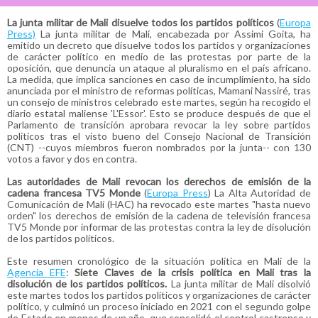
La junta militar de Mali disuelve todos los partidos políticos
(
Europa
Press)
La junta militar de Malí, encabezada por Assimi Goita, ha
emitido un decreto que disuelve todos los partidos y organizaciones
de carácter político en medio de las protestas por parte de la
oposición, que denuncia un ataque al pluralismo en el país africano.
La medida, que implica sanciones en caso de incumplimiento, ha sido
anunciada por el ministro de reformas políticas, Mamani Nassiré, tras
un consejo de ministros celebrado este martes, según ha recogido el
diario estatal maliense 'L'Essor'. Esto se produce después de que el
Parlamento de transición aprobara revocar la ley sobre partidos
políticos tras el visto bueno del Consejo Nacional de Transición
(CNT) --cuyos miembros fueron nombrados por la junta-- con 130
votos a favor y dos en contra.
Las autoridades de Mali revocan los derechos de emisión de la
cadena francesa TV5 Monde
(
Europa Press
) La Alta Autoridad de
Comunicación de Malí (HAC) ha revocado este martes "hasta nuevo
orden" los derechos de emisión de la cadena de televisión francesa
TV5 Monde por informar de las protestas contra la ley de disolución
de los partidos políticos.
Este resumen cronológico de la situación política en Mali de la
Agencia EFE
:
Siete Claves de la crisis política en Mali tras la
disolución de los partidos políticos.
La junta militar de Mali disolvió
este martes todos los partidos políticos y organizaciones de carácter
político, y culminó un proceso iniciado en 2021 con el segundo golpe
de Estado en menos de un año, que consolidó el control castrense y