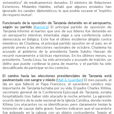
sistemático" de medicamentos donados. El ministro de Relaciones
Exteriores, Mulambo Haimbe, señaló que algunos enviados han
ignorado los canales diplomáticos, lo que podría socavar el "espíritu
de respeto mutuo".
Funcionario de la oposición de Tanzania detenido en el aeropuerto,
según su partido
(
Barron's
) El principal partido de oposición de
Tanzania informó el martes que uno de sus líderes fue detenido en
un aeropuerto mientras intentaba viajar a una conferencia sobre
democracia en Bélgica. Este fue el último incidente dirigido contra
miembros de Chadema, el principal partido opositor en el país, en el
período previo a las elecciones nacionales de octubre. Chadema ha
acusado al gobierno de la presidenta Samia Suluhu Hassan de
recurrir nuevamente a tácticas represivas. En los últimos meses, su
presidente, Tundu Lissu, ha sido arrestado y acusado de traición, un
delito que puede conllevar la pena de muerte, y el partido ha sido
descalificado de participar en los comicios.
El camino hacia las elecciones presidenciales de Tanzania está
pavimentado con sangre y miedo
(
Mail & Guardian
) El mes pasado, el
día en que falleció el Papa Francisco, el sacerdote católico más
importante de Tanzania luchaba por su vida. El padre Charles Kitima,
secretario general de la Conferencia Episcopal de Tanzania, estaba
hospitalizado tras haber sido atacado la noche anterior. La agresión
ocurrió dentro de la sede nacional de la Iglesia Católica, donde reside
Kitima. Los atacantes no se identificaron, pero claramente tenían la
intención de causar daño grave; fuentes indicaron que el sacerdote
fue golpeado en la cabeza con un objeto contundente. Según el