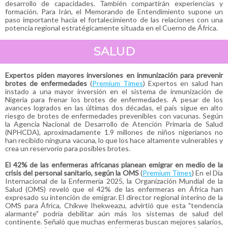
desarrollo de capacidades. También compartirán experiencias y
formación. Para Irán, el Memorando de Entendimiento supone un
paso importante hacia el fortalecimiento de las relaciones con una
potencia regional estratégicamente situada en el Cuerno de África.
SALUD
Expertos piden mayores inversiones en inmunización para prevenir
brotes de enfermedades
(
Premium Times
) Expertos en salud han
instado a una mayor inversión en el sistema de inmunización de
Nigeria para frenar los brotes de enfermedades. A pesar de los
avances logrados en las últimas dos décadas, el país sigue en alto
riesgo de brotes de enfermedades prevenibles con vacunas. Según
la Agencia Nacional de Desarrollo de Atención Primaria de Salud
(NPHCDA), aproximadamente 1.9 millones de niños nigerianos no
han recibido ninguna vacuna, lo que los hace altamente vulnerables y
crea un reservorio para posibles brotes.
El 42% de las enfermeras africanas planean emigrar en medio de la
crisis del personal sanitario, según la OMS
(
Premium Times
) En el Día
Internacional de la Enfermería 2025, la Organización Mundial de la
Salud (OMS) reveló que el 42% de las enfermeras en África han
expresado su intención de emigrar. El director regional interino de la
OMS para África, Chikwe Ihekweazu, advirtió que esta "tendencia
alarmante" podría debilitar aún más los sistemas de salud del
continente. Señaló que muchas enfermeras buscan mejores salarios,