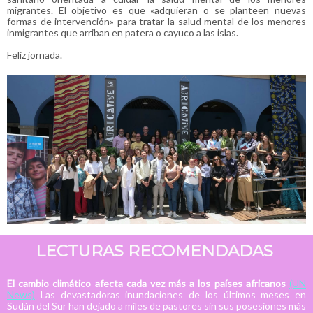
migrantes. El objetivo es que «adquieran o se planteen nuevas
formas de intervención» para tratar la salud mental de los menores
inmigrantes que arriban en patera o cayuco a las islas.
Feliz jornada.
LECTURAS RECOMENDADAS
El cambio climático afecta cada vez más a los países africanos
(UN
News)
Las devastadoras inundaciones de los últimos meses en
Sudán del Sur han dejado a miles de pastores sin sus posesiones más