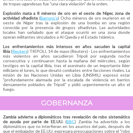
de tropas ugandesas fue "una clara violación" de la orden.
Explosión mata a 8 mineros de oro en el oeste de Níger, zona de
actividad yihadista
(
Barrons’s
) Ocho mineros de oro murieron en el
oeste de Níger tras la explosión de una bomba en una región
conocida por la presencia de grupos yihadistas. Las autoridades
locales han señalado que el ataque ocurrió en una zona donde
operan militantes vinculados a Al Qaeda y el Estado Islámico.
Los enfrentamientos más intensos en años sacuden la capital
libia
(
Reuters
) TRÍPOLI, 14 de mayo (Reuters) - Los enfrentamientos
más violentos en años sacudieron Trípoli por segunda noche
consecutiva y continuaron hasta la mañana del miércoles, según
testigos en la capital libia, tras el asesinato de un importante líder
miliciano el lunes, lo que desató combates entre facciones rivales. La
misión de las Naciones Unidas en Libia (UNSMIL) expresó estar
"profundamente alarmada por la escalada de violencia en barrios
densamente poblados de Trípoli" y pidió urgentemente un alto el
fuego.
GOBERNANZA
Zambia advierte a diplomáticos tras revelación de robo sistemático
de ayuda por parte de EE.UU.
(
BBC
) Zambia ha advertido a los
diplomáticos que no interfieran en los asuntos del país, después de
que el embajador de EE.UU. expresara preocupaciones sobre el "robo