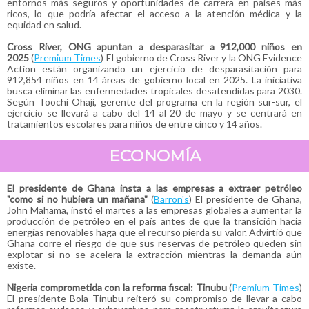
entornos más seguros y oportunidades de carrera en países más
ricos, lo que podría afectar el acceso a la atención médica y la
equidad en salud.
Cross River, ONG apuntan a desparasitar a 912,000 niños en
2025
(
Premium Times
) El gobierno de Cross River y la ONG Evidence
Action están organizando un ejercicio de desparasitación para
912,854 niños en 14 áreas de gobierno local en 2025. La iniciativa
busca eliminar las enfermedades tropicales desatendidas para 2030.
Según Toochi Ohaji, gerente del programa en la región sur-sur, el
ejercicio se llevará a cabo del 14 al 20 de mayo y se centrará en
tratamientos escolares para niños de entre cinco y 14 años.
ECONOMÍA
El presidente de Ghana insta a las empresas a extraer petróleo
"como si no hubiera un mañana"
(
Barron's
) El presidente de Ghana,
John Mahama, instó el martes a las empresas globales a aumentar la
producción de petróleo en el país antes de que la transición hacia
energías renovables haga que el recurso pierda su valor. Advirtió que
Ghana corre el riesgo de que sus reservas de petróleo queden sin
explotar si no se acelera la extracción mientras la demanda aún
existe.
Nigeria comprometida con la reforma fiscal: Tinubu
(
Premium Times
)
El presidente Bola Tinubu reiteró su compromiso de llevar a cabo