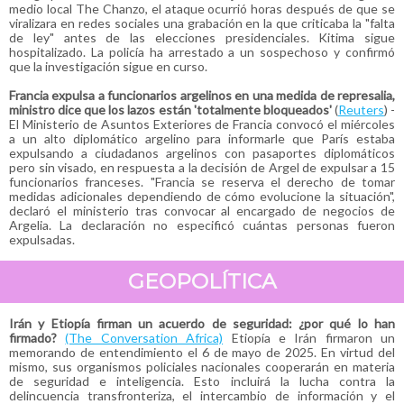
medio local The Chanzo, el ataque ocurrió horas después de que se
viralizara en redes sociales una grabación en la que criticaba la "falta
de ley" antes de las elecciones presidenciales. Kitima sigue
hospitalizado. La policía ha arrestado a un sospechoso y confirmó
que la investigación sigue en curso.
Francia expulsa a funcionarios argelinos en una medida de represalia,
ministro dice que los lazos están 'totalmente bloqueados'
(
Reuters
) -
El Ministerio de Asuntos Exteriores de Francia convocó el miércoles
a un alto diplomático argelino para informarle que París estaba
expulsando a ciudadanos argelinos con pasaportes diplomáticos
pero sin visado, en respuesta a la decisión de Argel de expulsar a 15
funcionarios franceses. "Francia se reserva el derecho de tomar
medidas adicionales dependiendo de cómo evolucione la situación",
declaró el ministerio tras convocar al encargado de negocios de
Argelia. La declaración no especificó cuántas personas fueron
expulsadas.
GEOPOLÍTICA
Irán y Etiopía firman un acuerdo de seguridad: ¿por qué lo han
firmado?
(The Conversation Africa)
Etiopía e Irán firmaron un
memorando de entendimiento el 6 de mayo de 2025. En virtud del
mismo, sus organismos policiales nacionales cooperarán en materia
de seguridad e inteligencia. Esto incluirá la lucha contra la
delincuencia transfronteriza, el intercambio de información y el